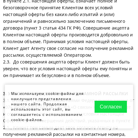
в пункте 2.1. настоящей оферты, означает полное и
безоговорочное принятие Клиентом всех условий
настоящей оферты без каких-либо изъятий и (или)
ограничений и равносильно заключению письменного
договора (пункт 3 статья 434 ГК РФ). Совершение акцепта
Клиентом настоящей оферты производится добровольно и
в полном объеме. Принимая условия настоящей оферты,
Клиент дает Агенту свое согласие на получение рекламной
рассылки, осуществляемой Оператором.
2.3. До совершения акцепта оферты Клиент должен быть
уверен, что все условия настоящей оферты ему понятны и
он принимает их безусловно и в полном объеме.
3. УСЛОВИЯ ОСУЩЕСТВЛЕНИЯ РЕКЛАМНОЙ РАССЫЛКИ
Мы используем cookie-файлы для
наилучшего представления
3.1. В соответствии с положениями Федерального закона от
нашего сайта. Продолжая
Согласен
«07» июня 2003 года № 126-ФЗ «О связи» Клиент признает
использовать этот сайт, вы
и соглашается с тем, что принимая условия настоящей
соглашаетесь с использованием
cookie-файлов.
Оферты, путем совершения действий, указанных в пункте
2.1., Клиент тем самым дает свое согласие Агенту на
получение рекламной рассылки на контактные номера,