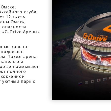
 Омске,
хоккейного клуба
ет 12 тысяч
рены Омск»,
а опасности
 «G-Drive Арены»
нные красно-
а подвешен
ом. Также арена
панелью и
торые примыкают
ект полного
 хоккейной
т уютный парк с