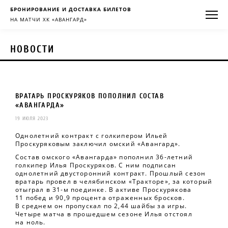
БРОНИРОВАНИЕ И ДОСТАВКА БИЛЕТОВ
НА МАТЧИ ХК «АВАНГАРД»
НОВОСТИ
ВРАТАРЬ ПРОСКУРЯКОВ ПОПОЛНИЛ СОСТАВ
«АВАНГАРДА»
19 ИЮЛЯ 2023
Однолетний контракт с голкипером Ильей
Проскуряковым заключил омский «Авангард».
Состав омского «Авангарда» пополнил 36-летний
голкипер Илья Проскуряков. С ним подписан
однолетний двусторонний контракт. Прошлый сезон
вратарь провел в челябинском «Тракторе», за который
отыграл в 31-м поединке. В активе Проскурякова
11 побед и 90,9 процента отраженных бросков.
В среднем он пропускал по 2,44 шайбы за игры.
Четыре матча в прошедшем сезоне Илья отстоял
на ноль.