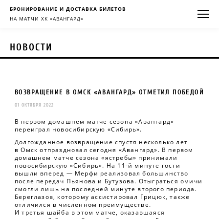
БРОНИРОВАНИЕ И ДОСТАВКА БИЛЕТОВ
НА МАТЧИ ХК «АВАНГАРД»
НОВОСТИ
ВОЗВРАЩЕНИЕ В ОМСК «АВАНГАРД» ОТМЕТИЛ ПОБЕДОЙ
01 ОКТЯБРЯ 2022
В первом домашнем матче сезона «Авангард»
переиграл новосибирскую «Сибирь».
Долгожданное возвращение спустя несколько лет
в Омск отпраздновал сегодня «Авангард». В первом
домашнем матче сезона «ястребы» принимали
новосибирскую «Сибирь». На 11-й минуте гости
вышли вперед — Мерфи реализовал большинство
после передач Пьянова и Бутузова. Отыграться омичи
смогли лишь на последней минуте второго периода.
Береглазов, которому ассистировал Грицюк, также
отличился в численном преимуществе.
И третья шайба в этом матче, оказавшаяся