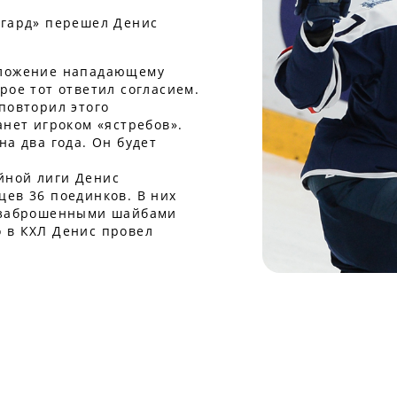
нгард» перешел Денис
дложение нападающему
рое тот ответил согласием.
повторил этого
анет игроком «ястребов».
на два года. Он будет
йной лиги Денис
цев 36 поединков. В них
я заброшенными шайбами
 в КХЛ Денис провел