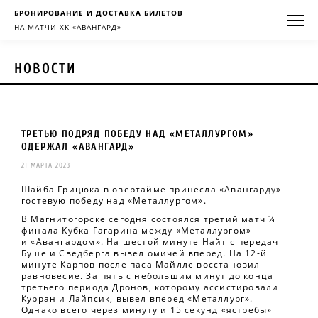
БРОНИРОВАНИЕ И ДОСТАВКА БИЛЕТОВ
НА МАТЧИ ХК «АВАНГАРД»
НОВОСТИ
ТРЕТЬЮ ПОДРЯД ПОБЕДУ НАД «МЕТАЛЛУРГОМ»
ОДЕРЖАЛ «АВАНГАРД»
21 МАРТА 2023
Шайба Грицюка в овертайме принесла «Авангарду»
гостевую победу над «Металлургом».
В Магнитогорске сегодня состоялся третий матч ¼
финала Кубка Гагарина между «Металлургом»
и «Авангардом». На шестой минуте Найт с передач
Буше и Сведберга вывел омичей вперед. На 12-й
минуте Карпов после паса Майлле восстановил
равновесие. За пять с небольшим минут до конца
третьего периода Дронов, которому ассистировали
Курран и Лайпсик, вывел вперед «Металлург».
Однако всего через минуту и 15 секунд «ястребы»