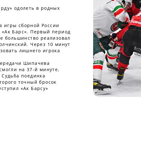
арду» одолеть в родных
а игры сборной России
 «Ак Барс». Первый период
те большинство реализовал
олчинский. Через 10 минут
изовать лишнего игрока
 передачи Шипачева
смогли на 37-й минуте,
. Судьба поединка
торого точный бросок
уступил «Ак Барсу»