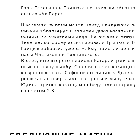
Голы Телегина и Грицюка не помогли «Аванг
стенах «Ак Барс».
В заключительном матче перед перерывом н
омский «Авангард» принимал дома казанский
остался за хозяевами льда. На восьмой мину
Телегин, которому ассистировали Грицюк и Т
Грицюк забросил уже сам. Ему помогли реал
пасы Чистякова и Толчинского.
В середине второго периода Кагарлицкий с
отыграл одну шайбу. Сравнять счет казанцы 
когда после паса Сафонова отличился Дыняк
решилась в овертайме, на третьей минуте ко
Юдина принес казанцам победу. «Авангард» 
со счетом 2:3.