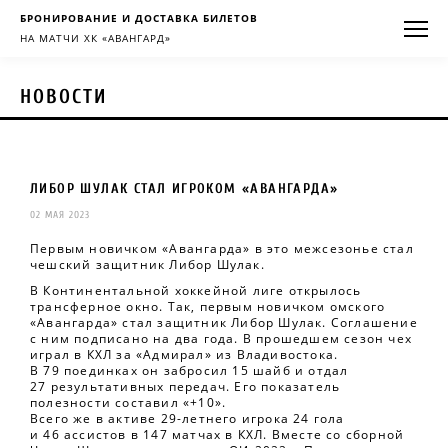
БРОНИРОВАНИЕ И ДОСТАВКА БИЛЕТОВ
НА МАТЧИ ХК «АВАНГАРД»
НОВОСТИ
ЛИБОР ШУЛАК СТАЛ ИГРОКОМ «АВАНГАРДА»
02 МАЯ 2023
Первым новичком «Авангарда» в это межсезонье стал
чешский защитник Либор Шулак.
В Континентальной хоккейной лиге открылось
трансферное окно. Так, первым новичком омского
«Авангарда» стал защитник Либор Шулак. Соглашение
с ним подписано на два года. В прошедшем сезон чех
играл в КХЛ за «Адмирал» из Владивостока.
В 79 поединках он забросил 15 шайб и отдал
27 результативных передач. Его показатель
полезности составил «+10».
Всего же в активе 29-летнего игрока 24 гола
и 46 ассистов в 147 матчах в КХЛ. Вместе со сборной