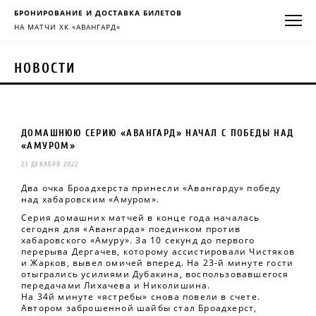
БРОНИРОВАНИЕ И ДОСТАВКА БИЛЕТОВ
НА МАТЧИ ХК «АВАНГАРД»
НОВОСТИ
ДОМАШНЮЮ СЕРИЮ «АВАНГАРД» НАЧАЛ С ПОБЕДЫ НАД
«АМУРОМ»
23 ДЕКАБРЯ 2022
Два очка Броадхерста принесли «Авангарду» победу
над хабаровским «Амуром».
Серия домашних матчей в конце года началась
сегодня для «Авангарда» поединком против
хабаровского «Амуру». За 10 секунд до первого
перерыва Дергачев, которому ассистировали Чистяков
и Жарков, вывел омичей вперед. На 23-й минуте гости
отыгрались усилиями Дубакина, воспользовавшегося
передачами Лихачева и Николишина.
На 34й минуте «ястребы» снова повели в счете.
Автором заброшенной шайбы стал Броадхерст,