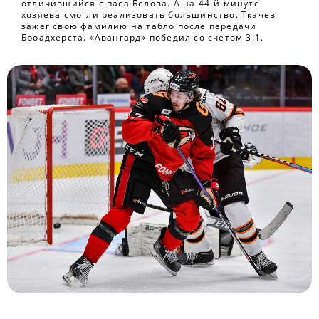
отличившийся с паса Белова. А на 44-й минуте
хозяева смогли реализовать большинство. Ткачев
зажег свою фамилию на табло после передачи
Броадхерста. «Авангард» победил со счетом 3:1.